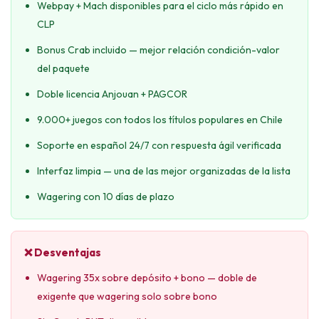
Webpay + Mach disponibles para el ciclo más rápido en
CLP
Bonus Crab incluido — mejor relación condición-valor
del paquete
Doble licencia Anjouan + PAGCOR
9.000+ juegos con todos los títulos populares en Chile
Soporte en español 24/7 con respuesta ágil verificada
Interfaz limpia — una de las mejor organizadas de la lista
Wagering con 10 días de plazo
❌ Desventajas
Wagering 35x sobre depósito + bono — doble de
exigente que wagering solo sobre bono