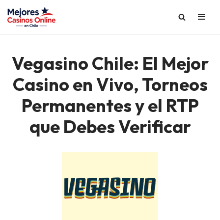
Saltar
al
contenido
Vegasino Chile: El Mejor
Casino en Vivo, Torneos
Permanentes y el RTP
que Debes Verificar