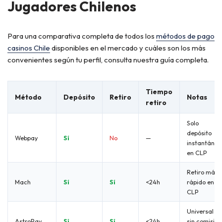
Jugadores Chilenos
Para una comparativa completa de todos los
métodos de pago
casinos Chile
disponibles en el mercado y cuáles son los más
convenientes según tu perfil, consulta nuestra guía completa.
Tiempo
Método
Depósito
Retiro
Notas
retiro
Solo
depósito
Webpay
Sí
No
—
instantáneo
en CLP
Retiro más
Mach
Sí
Sí
<24h
rápido en
CLP
Universal —
AstroPay
Sí
Sí
<24h
sin comisión