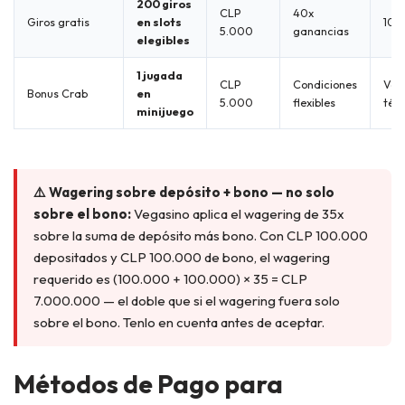
200 giros
CLP
40x
Giros gratis
en slots
10 d
5.000
ganancias
elegibles
1 jugada
CLP
Condiciones
Ver
Bonus Crab
en
5.000
flexibles
tér
minijuego
⚠️ Wagering sobre depósito + bono — no solo
sobre el bono:
Vegasino aplica el wagering de 35x
sobre la suma de depósito más bono. Con CLP 100.000
depositados y CLP 100.000 de bono, el wagering
requerido es (100.000 + 100.000) × 35 = CLP
7.000.000 — el doble que si el wagering fuera solo
sobre el bono. Tenlo en cuenta antes de aceptar.
Métodos de Pago para