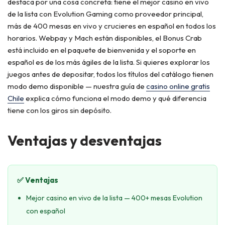
destaca por una cosa concreta: tiene el mejor casino en vivo
de la lista con Evolution Gaming como proveedor principal,
más de 400 mesas en vivo y crucieres en español en todos los
horarios. Webpay y Mach están disponibles, el Bonus Crab
está incluido en el paquete de bienvenida y el soporte en
español es de los más ágiles de la lista. Si quieres explorar los
juegos antes de depositar, todos los títulos del catálogo tienen
modo demo disponible — nuestra guía de
casino online gratis
Chile
explica cómo funciona el modo demo y qué diferencia
tiene con los giros sin depósito.
Ventajas y desventajas
✅ Ventajas
Mejor casino en vivo de la lista — 400+ mesas Evolution
con español