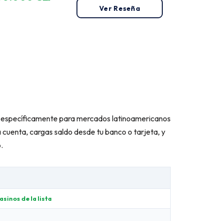
Ver Reseña
eada específicamente para mercados latinoamericanos
 cuenta, cargas saldo desde tu banco o tarjeta, y
.
asinos de la lista