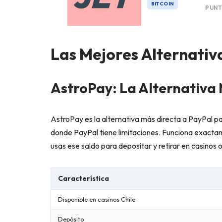
BITCOIN
PUNT
Las Mejores Alternativ
AstroPay: La Alternativa
AstroPay es la alternativa más directa a PayPal pa
donde PayPal tiene limitaciones. Funciona exactam
usas ese saldo para depositar y retirar en casinos 
Característica
Disponible en casinos Chile
Depósito