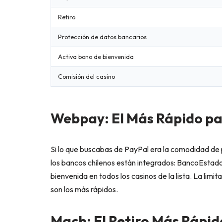
Retiro
Protección de datos bancarios
Activa bono de bienvenida
Comisión del casino
Webpay: El Más Rápido pa
Si lo que buscabas de PayPal era la comodidad de
los bancos chilenos están integrados: BancoEstado,
bienvenida en todos los casinos de la lista. La li
son los más rápidos.
Mach: El Retiro Más Rápid