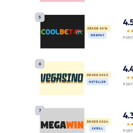
5
4.
DESDE 2016
★
WEBPAY
PUNT
6
4.
DESDE 2022
★
NETELLER
PUNT
7
4.
DESDE 2024
★
SKRILL
PUNT