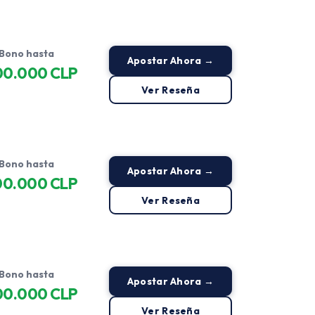
Bono hasta
Apostar Ahora →
00.000 CLP
Ver Reseña
Bono hasta
Apostar Ahora →
00.000 CLP
Ver Reseña
Bono hasta
Apostar Ahora →
00.000 CLP
Ver Reseña