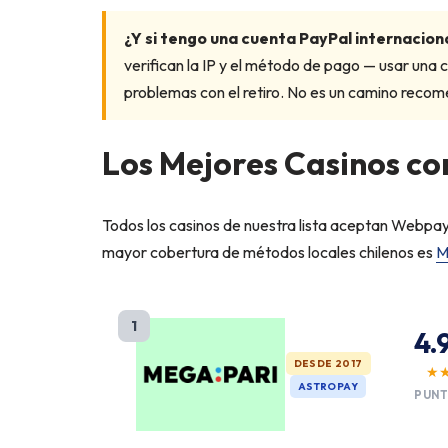
¿Y si tengo una cuenta PayPal internacion
verifican la IP y el método de pago — usar una
problemas con el retiro. No es un camino reco
Los Mejores Casinos con
Todos los casinos de nuestra lista aceptan Webpay,
mayor cobertura de métodos locales chilenos es
M
1
4.
DESDE 2017
★
ASTROPAY
PUNT