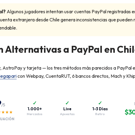
al?
Algunos jugadores intentan usar cuentas PayPal registradas en o
 cuenta extranjera desde Chile genera inconsistencias que pueden
mendable.
 Alternativas a PayPal en Chi
 AstroPay y tarjeta — los tres métodos más parecidos a PayPal en
egapari
con Webpay, CuentaRUT, 6 bancos directos, Mach y Khip
9
✓
✓
✓
/5
1.000+
Live
1-3 Días
$3
★
★
★
★
Mercados
Apuestas
Retiro
UACIÓN