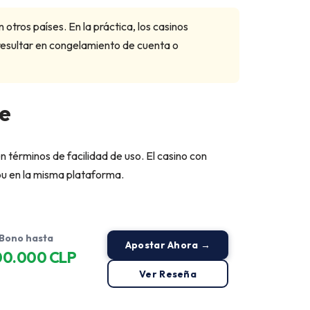
tros países. En la práctica, los casinos
 resultar en congelamiento de cuenta o
le
 términos de facilidad de uso. El casino con
u en la misma plataforma.
Bono hasta
Apostar Ahora →
00.000 CLP
Ver Reseña