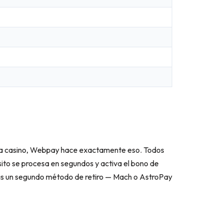
cada casino, Webpay hace exactamente eso. Todos
sito se procesa en segundos y activa el bono de
sitas un segundo método de retiro — Mach o AstroPay