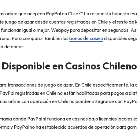
os online que acepten PayPal en Chile?” La respuesta honesta es 
 juego de azar desde cuentas registradas en Chile y el resto de l
 que funcionan igual o mejor: Webpay para depositar en segundos, A
da una. Para comparar también los
bonos de casino
disponibles seg
ta de bonos.
 Disponible en Casinos Chileno
 para transacciones de juego de azar. En Chile específicamente, l
e PayPal registradas en Chile no están habilitadas para pagos a p
inos online con operación en Chile no pueden integrarse con PayPal
ania donde PayPal sí funciona en casinos bajo licencias locales e
 forma y PayPal no ha establecido acuerdos de operación para gamb