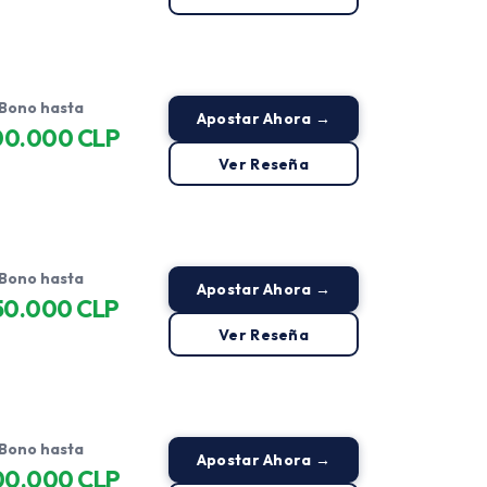
Bono hasta
Apostar Ahora →
00.000 CLP
Ver Reseña
Bono hasta
Apostar Ahora →
50.000 CLP
Ver Reseña
Bono hasta
Apostar Ahora →
00.000 CLP