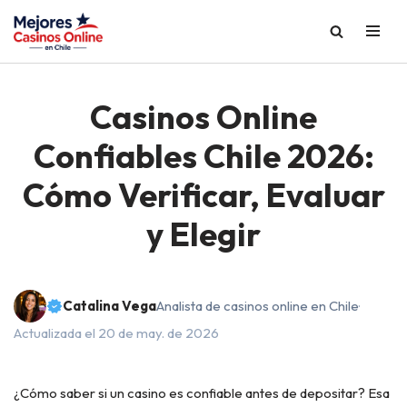
Saltar
al
contenido
Casinos Online
Confiables Chile 2026:
Cómo Verificar, Evaluar
y Elegir
Catalina Vega
Analista de casinos online en Chile
·
Actualizada el 20 de may. de 2026
¿Cómo saber si un casino es confiable antes de depositar? Esa