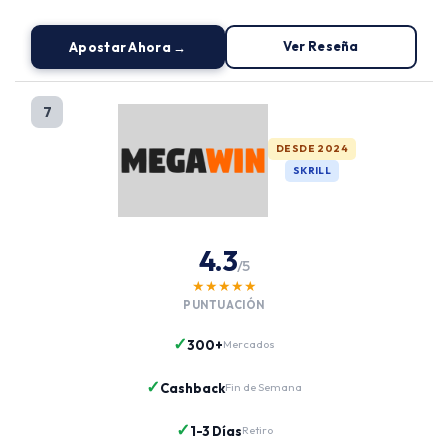
Ver Reseña
Apostar Ahora →
7
DESDE 2024
SKRILL
4.3
/5
★
★
★
★
★
PUNTUACIÓN
✓
300+
Mercados
✓
Cashback
Fin de Semana
✓
1-3 Días
Retiro