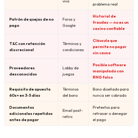
vivo
problema real
Historial de
Patrón de quejas de no
Foros y
fraudes — no es un
pago
Google
casino confiable
Cláusula que
T&C con retención
Términos y
permite no pagar
discrecional
condiciones
sin causa
Posible software
Proveedores
Lobby de
manipulado con
desconocidos
juegos
RNG falso
Requisito de apuesta
Términos
Bono diseñado para
60x+ en 3-5 días
del bono
nunca ser cobrado
Documentos
Pretextos para
Email post-
adicionales repetidos
retrasar o denegar
retiro
antes de pagar
el pago