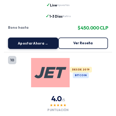
✓
Live
Apuestas
✓
1-3 Días
Retiro
$450.000 CLP
Bono hasta
Ver Reseña
Apostar Ahora →
10
DESDE 2019
BITCOIN
4.0
/5
★
★
★
★
★
PUNTUACIÓN