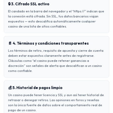
🔒 3. Cifrado SSL activo
El candado en la barra del navegador y el “https://” indican que
la conexión está cifrada. Sin SSL, tus datos bancarios viajan
expuestos — esto descalifica automáticamente cualquier
casino de una lista de sitios confiables.
📄 4. Términos y condiciones transparentes
Los términos de retiro, requisito de apuesta y cierre de cuenta
deben estar expuestos claramente antes de registrarse.
Cláusulas como “el casino puede retener ganancias a
discreción” son señales de alerta que descalifican a un casino
como confiable.
💰 5. Historial de pagos limpio
Un casino puede tener licencia y SSL y aun así tener historial de
retrasar o denegar retiros. Las opiniones en foros y reseñas
son la única fuente de datos sobre el comportamiento real de
pago de un casino.