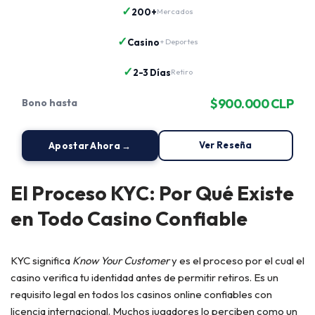
✓
200+
Mercados
✓
Casino
+ Deportes
✓
2-3 Días
Retiro
$900.000 CLP
Bono hasta
Ver Reseña
Apostar Ahora →
El Proceso KYC: Por Qué Existe
en Todo Casino Confiable
KYC significa
Know Your Customer
y es el proceso por el cual el
casino verifica tu identidad antes de permitir retiros. Es un
requisito legal en todos los casinos online confiables con
licencia internacional. Muchos jugadores lo perciben como un