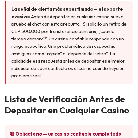
La señal de alerta más subestimada — el soporte
evasivo:
Antes de depositar en cualquier casino nuevo,
prueba el chat con esta pregunta: “Si solicito un retiro de
CLP 500.000 por transferencia bancaria, ¿cuánto
tiempo demora?” Un casino confiable responde con un
rango específico. Uno problemático da respuestas
ambiguas como “rápido” o “depende del retiro”. La
calidad de esa respuesta antes de depositar es el mejor
indicador de cuán confiable es el casino cuando haya un
problema real.
Lista de Verificación Antes de
Depositar en Cualquier Casino
🔴 Obligatorio — un casino confiable cumple todo