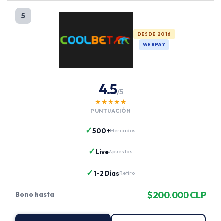
5
DESDE 2016
WEBPAY
4.5
/5
★
★
★
★
★
PUNTUACIÓN
✓
500+
Mercados
✓
Live
Apuestas
✓
1-2 Días
Retiro
$200.000 CLP
Bono hasta