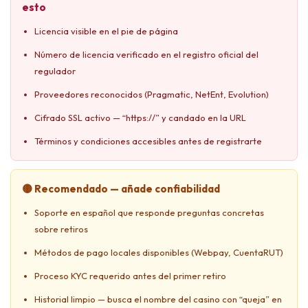
esto
Licencia visible en el pie de página
Número de licencia verificado en el registro oficial del
regulador
Proveedores reconocidos (Pragmatic, NetEnt, Evolution)
Cifrado SSL activo — “https://” y candado en la URL
Términos y condiciones accesibles antes de registrarte
🟡 Recomendado — añade confiabilidad
Soporte en español que responde preguntas concretas
sobre retiros
Métodos de pago locales disponibles (Webpay, CuentaRUT)
Proceso KYC requerido antes del primer retiro
Historial limpio — busca el nombre del casino con “queja” en