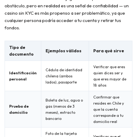
obstáculo, pero en realidad es una señal de confiabilidad — un
casino sin KYC es más propenso a ser problemático, ya que
cualquier persona podría acceder a tu cuenta y retirar tus
fondos.
Tipo de
Ejemplos válidos
Para qué sirve
documento
Verificar que eres
Cédula de identidad
Identificación
quien dices ser y
chilena (ambos
personal
que eres mayor de
lados), pasaporte
18 años
Confirmar que
Boleta de luz, agua o
resides en Chile y
Prueba de
gas (menos de 3
que la cuenta
domicilio
meses), extracto
corresponde a tu
bancario
domicilio real
Foto de la tarjeta
Verificar que el