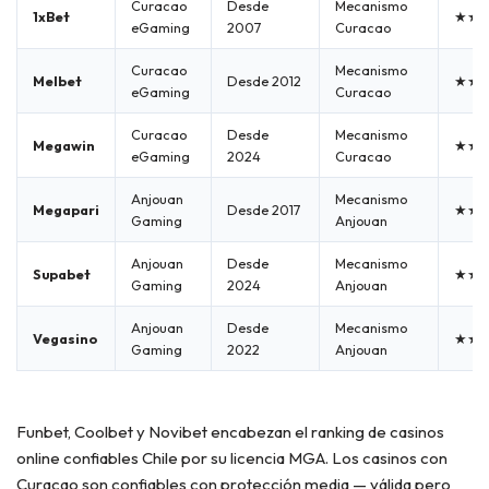
Curacao
Desde
Mecanismo
1xBet
★★
eGaming
2007
Curacao
Curacao
Mecanismo
Melbet
Desde 2012
★★
eGaming
Curacao
Curacao
Desde
Mecanismo
Megawin
★★
eGaming
2024
Curacao
Anjouan
Mecanismo
Megapari
Desde 2017
★★
Gaming
Anjouan
Anjouan
Desde
Mecanismo
Supabet
★★
Gaming
2024
Anjouan
Anjouan
Desde
Mecanismo
Vegasino
★★
Gaming
2022
Anjouan
Funbet, Coolbet y Novibet encabezan el ranking de casinos
online confiables Chile por su licencia MGA. Los casinos con
Curacao son confiables con protección media — válida pero