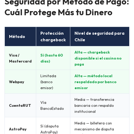
Seguridad por Método de Pago:
Cuál Protege Más tu Dinero
Protección
Nivel de seguridad para
Método
chargeback
Chile
Alta — chargeback
Visa /
Sí (hasta 60
disponible si el casino no
Mastercard
días)
paga
Limitada
Alta — método local
Webpay
(banco
respaldado por banco
emisor)
emisor
Media — transferencia
Vía
CuentaRUT
bancaria con respaldo
BancoEstado
institucional
Media — billetera con
Sí (disputa
AstroPay
mecanismo de disputa
AstroPay)