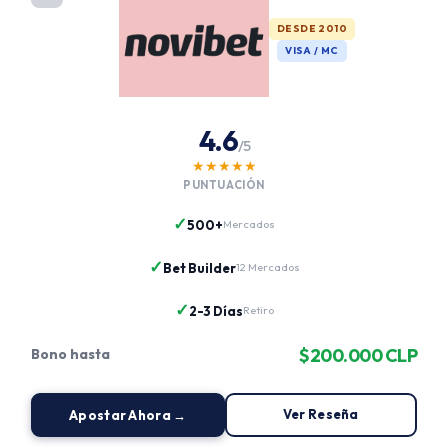
DESDE 2010
VISA / MC
4.6
/5
★
★
★
★
★
PUNTUACIÓN
✓
500+
Mercados
✓
Bet Builder
12 Mercados
✓
2-3 Días
Retiro
$200.000 CLP
Bono hasta
Ver Reseña
Apostar Ahora →