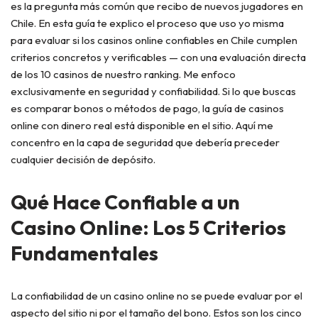
es la pregunta más común que recibo de nuevos jugadores en
Chile. En esta guía te explico el proceso que uso yo misma
para evaluar si los casinos online confiables en Chile cumplen
criterios concretos y verificables — con una evaluación directa
de los 10 casinos de nuestro ranking. Me enfoco
exclusivamente en seguridad y confiabilidad. Si lo que buscas
es comparar bonos o métodos de pago, la guía de casinos
online con dinero real está disponible en el sitio. Aquí me
concentro en la capa de seguridad que debería preceder
cualquier decisión de depósito.
Qué Hace Confiable a un
Casino Online: Los 5 Criterios
Fundamentales
La confiabilidad de un casino online no se puede evaluar por el
aspecto del sitio ni por el tamaño del bono. Estos son los cinco