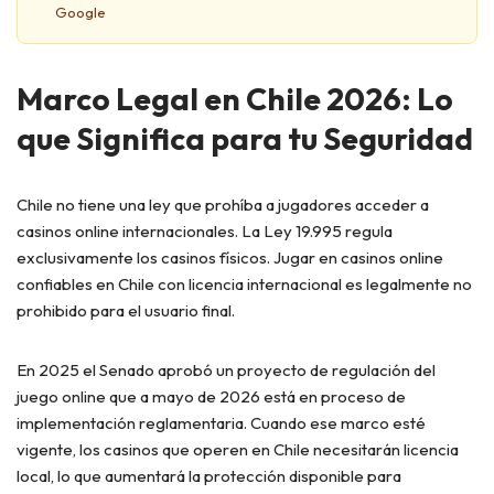
Google
Marco Legal en Chile 2026: Lo
que Significa para tu Seguridad
Chile no tiene una ley que prohíba a jugadores acceder a
casinos online internacionales. La Ley 19.995 regula
exclusivamente los casinos físicos. Jugar en casinos online
confiables en Chile con licencia internacional es legalmente no
prohibido para el usuario final.
En 2025 el Senado aprobó un proyecto de regulación del
juego online que a mayo de 2026 está en proceso de
implementación reglamentaria. Cuando ese marco esté
vigente, los casinos que operen en Chile necesitarán licencia
local, lo que aumentará la protección disponible para