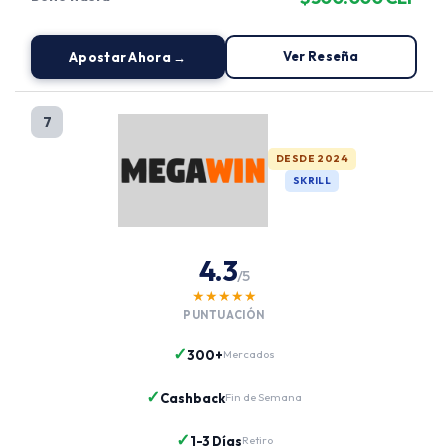
Ver Reseña
Apostar Ahora →
7
DESDE 2024
SKRILL
4.3
/5
★
★
★
★
★
PUNTUACIÓN
✓
300+
Mercados
✓
Cashback
Fin de Semana
✓
1-3 Días
Retiro