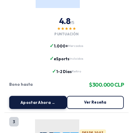
4.8
/5
★
★
★
★
★
PUNTUACIÓN
✓
1.000+
Mercados
✓
eSports
Incluidos
✓
1-2 Días
Retiro
$300.000 CLP
Bono hasta
Ver Reseña
Apostar Ahora →
3
DESDE 2007