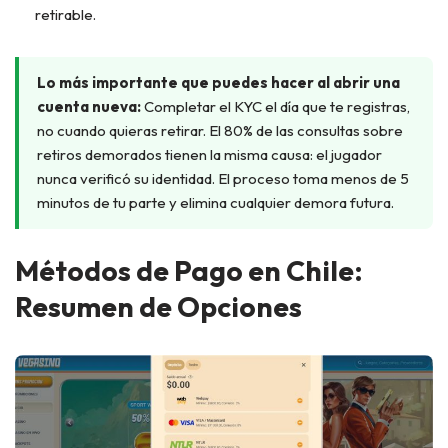
retirable.
Lo más importante que puedes hacer al abrir una
cuenta nueva:
Completar el KYC el día que te registras,
no cuando quieras retirar. El 80% de las consultas sobre
retiros demorados tienen la misma causa: el jugador
nunca verificó su identidad. El proceso toma menos de 5
minutos de tu parte y elimina cualquier demora futura.
Métodos de Pago en Chile:
Resumen de Opciones