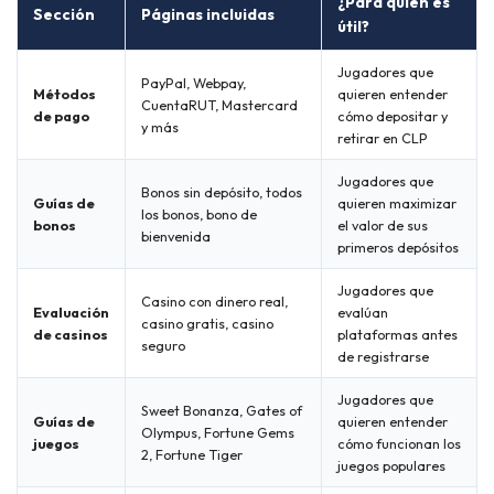
¿Para quién es
Sección
Páginas incluidas
útil?
Jugadores que
PayPal, Webpay,
Métodos
quieren entender
CuentaRUT, Mastercard
de pago
cómo depositar y
y más
retirar en CLP
Jugadores que
Bonos sin depósito, todos
Guías de
quieren maximizar
los bonos, bono de
bonos
el valor de sus
bienvenida
primeros depósitos
Jugadores que
Casino con dinero real,
Evaluación
evalúan
casino gratis, casino
de casinos
plataformas antes
seguro
de registrarse
Jugadores que
Sweet Bonanza, Gates of
Guías de
quieren entender
Olympus, Fortune Gems
juegos
cómo funcionan los
2, Fortune Tiger
juegos populares