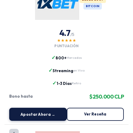
BITCOIN
4.7
/5
★
★
★
★
★
PUNTUACIÓN
✓
800+
Mercados
✓
Streaming
en Vivo
✓
1-3 Días
Retiro
$250.000 CLP
Bono hasta
Ver Reseña
Apostar Ahora →