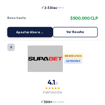
✓
2-3 Días
Retiro
$500.000 CLP
Bono hasta
Ver Reseña
Apostar Ahora →
9
DESDE 2024
ASTROPAY
4.1
/5
★
★
★
★
★
PUNTUACIÓN
✓
300+
Mercados