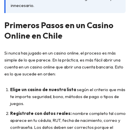
innecesario.
Primeros Pasos en un Casino
Online en Chile
Si nunca has jugado en un casino online, el proceso es más
simple de lo que parece. En la práctica, es más fácil abrir una
cuenta en un casino online que abrir una cuenta bancaria. Esto
es lo que sucede en orden:
Elige un casino de nuestra lista
según el criterio que más
te importa: seguridad, bono, métodos de pago o tipos de
juegos.
Regístrate con datos reales:
nombre completo tal como
aparece en tu cédula, RUT, fecha de nacimiento, correo y
contraseña. Los datos deben ser correctos porque el