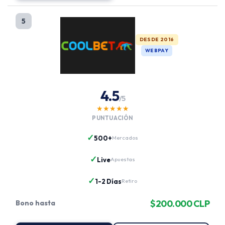
5
DESDE 2016
WEBPAY
4.5
/5
★
★
★
★
★
PUNTUACIÓN
✓
500+
Mercados
✓
Live
Apuestas
✓
1-2 Días
Retiro
$200.000 CLP
Bono hasta