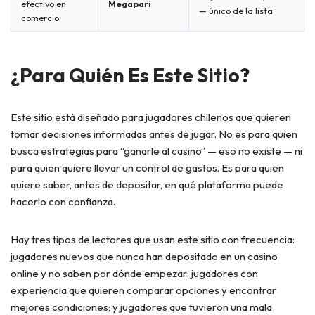
efectivo en
Megapari
— único de la lista
comercio
¿Para Quién Es Este Sitio?
Este sitio está diseñado para jugadores chilenos que quieren
tomar decisiones informadas antes de jugar. No es para quien
busca estrategias para “ganarle al casino” — eso no existe — ni
para quien quiere llevar un control de gastos. Es para quien
quiere saber, antes de depositar, en qué plataforma puede
hacerlo con confianza.
Hay tres tipos de lectores que usan este sitio con frecuencia:
jugadores nuevos que nunca han depositado en un casino
online y no saben por dónde empezar; jugadores con
experiencia que quieren comparar opciones y encontrar
mejores condiciones; y jugadores que tuvieron una mala