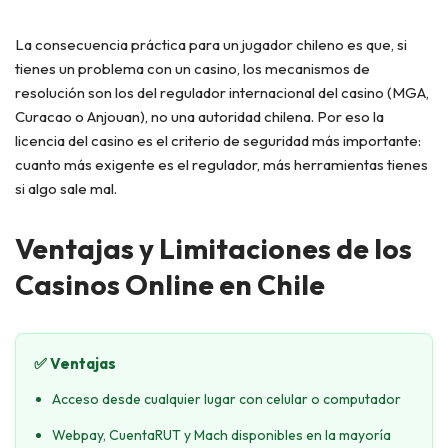
La consecuencia práctica para un jugador chileno es que, si
tienes un problema con un casino, los mecanismos de
resolución son los del regulador internacional del casino (MGA,
Curacao o Anjouan), no una autoridad chilena. Por eso la
licencia del casino es el criterio de seguridad más importante:
cuanto más exigente es el regulador, más herramientas tienes
si algo sale mal.
Ventajas y Limitaciones de los
Casinos Online en Chile
✅ Ventajas
Acceso desde cualquier lugar con celular o computador
Webpay, CuentaRUT y Mach disponibles en la mayoría