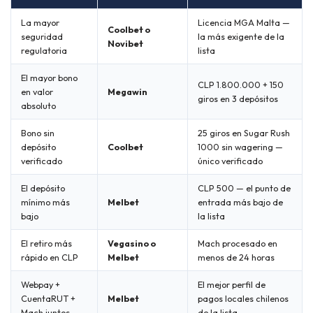
La mayor
Licencia MGA Malta —
Coolbet o
seguridad
la más exigente de la
Novibet
regulatoria
lista
El mayor bono
CLP 1.800.000 + 150
en valor
Megawin
giros en 3 depósitos
absoluto
Bono sin
25 giros en Sugar Rush
depósito
Coolbet
1000 sin wagering —
verificado
único verificado
El depósito
CLP 500 — el punto de
mínimo más
Melbet
entrada más bajo de
bajo
la lista
El retiro más
Vegasino o
Mach procesado en
rápido en CLP
Melbet
menos de 24 horas
Webpay +
El mejor perfil de
CuentaRUT +
Melbet
pagos locales chilenos
Mach juntos
de la lista