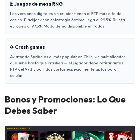
🃏 Juegos de mesa RNG
Las versiones digitales sin crupier tienen el RTP más alto del
casino. Blackjack con estrategia óptima llega al 99.5%. Ruleta
europea al 97.3%. Modo demo disponible en todos.
✈️ Crash games
Aviator de Spribe es el más popular en Chile. Un multiplicador
que sube hasta que crashea — el jugador debe retirar antes.
RTP del 97% y partidas cortas especialmente aptas para
celular.
Bonos y Promociones: Lo Que
Debes Saber