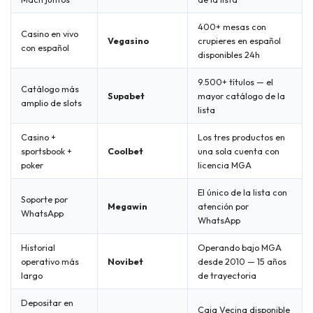
400+ mesas con
Casino en vivo
Vegasino
crupieres en español
con español
disponibles 24h
9.500+ títulos — el
Catálogo más
Supabet
mayor catálogo de la
amplio de slots
lista
Casino +
Los tres productos en
sportsbook +
Coolbet
una sola cuenta con
poker
licencia MGA
El único de la lista con
Soporte por
Megawin
atención por
WhatsApp
WhatsApp
Historial
Operando bajo MGA
operativo más
Novibet
desde 2010 — 15 años
largo
de trayectoria
Depositar en
Caja Vecina disponible