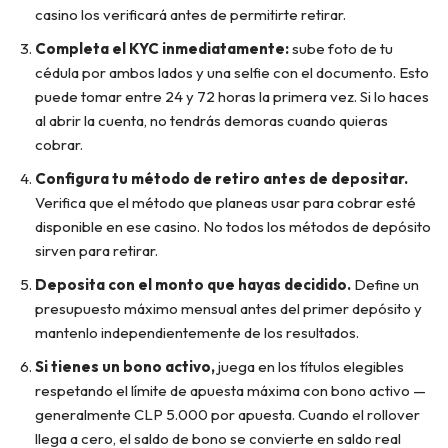
casino los verificará antes de permitirte retirar.
Completa el KYC inmediatamente:
sube foto de tu
cédula por ambos lados y una selfie con el documento. Esto
puede tomar entre 24 y 72 horas la primera vez. Si lo haces
al abrir la cuenta, no tendrás demoras cuando quieras
cobrar.
Configura tu método de retiro antes de depositar.
Verifica que el método que planeas usar para cobrar esté
disponible en ese casino. No todos los métodos de depósito
sirven para retirar.
Deposita con el monto que hayas decidido.
Define un
presupuesto máximo mensual antes del primer depósito y
mantenlo independientemente de los resultados.
Si tienes un bono activo,
juega en los títulos elegibles
respetando el límite de apuesta máxima con bono activo —
generalmente CLP 5.000 por apuesta. Cuando el rollover
llega a cero, el saldo de bono se convierte en saldo real