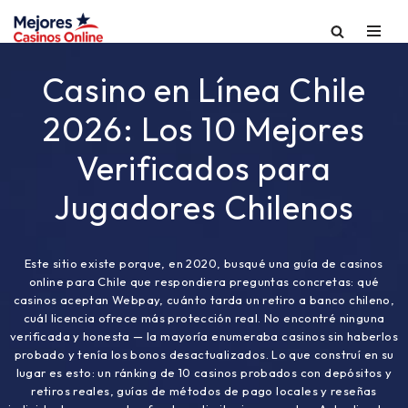
Saltar
al
Casino en Línea Chile
contenido
2026: Los 10 Mejores
Verificados para
Jugadores Chilenos
Este sitio existe porque, en 2020, busqué una guía de casinos
online para Chile que respondiera preguntas concretas: qué
casinos aceptan Webpay, cuánto tarda un retiro a banco chileno,
cuál licencia ofrece más protección real. No encontré ninguna
verificada y honesta — la mayoría enumeraba casinos sin haberlos
probado y tenía los bonos desactualizados. Lo que construí en su
lugar es esto: un ránking de 10 casinos probados con depósitos y
retiros reales, guías de métodos de pago locales y reseñas