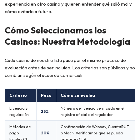
experiencia en otro casino y quieren entender qué salió mal y
cómo evitarlo a futuro.
Cómo Seleccionamos los
Casinos: Nuestra Metodología
Cada casino de nuestra lista pasa por el mismo proceso de
evaluación antes de ser incluido. Los criterios son públicos y no
cambian según el acuerdo comercial:
Criterio
Peso
Cómo se evalúa
Licencia y
Número de licencia verificado en el
25%
regulación
registro oficial del regulador
Métodos de
Confirmación de Webpay, CuentaRUT
pago
20%
o Mach. Verificamos que se pueda
locales CL
retirar en CLP.