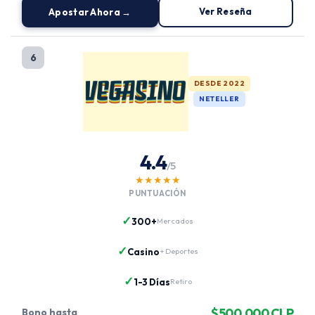
Ver Reseña
Apostar Ahora →
6
DESDE 2022
NETELLER
4.4
/5
★
★
★
★
★
PUNTUACIÓN
✓
300+
Mercados
✓
Casino
+ Deportes
✓
1-3 Días
Retiro
$500.000 CLP
Bono hasta