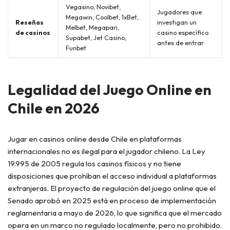
Vegasino, Novibet,
Jugadores que
Megawin, Coolbet, 1xBet,
Reseñas
investigan un
Melbet, Megapari,
de casinos
casino específico
Supabet, Jet Casino,
antes de entrar
Funbet
Legalidad del Juego Online en
Chile en 2026
Jugar en casinos online desde Chile en plataformas
internacionales no es ilegal para el jugador chileno. La Ley
19.995 de 2005 regula los casinos físicos y no tiene
disposiciones que prohíban el acceso individual a plataformas
extranjeras. El proyecto de regulación del juego online que el
Senado aprobó en 2025 está en proceso de implementación
reglamentaria a mayo de 2026, lo que significa que el mercado
opera en un marco no regulado localmente, pero no prohibido.