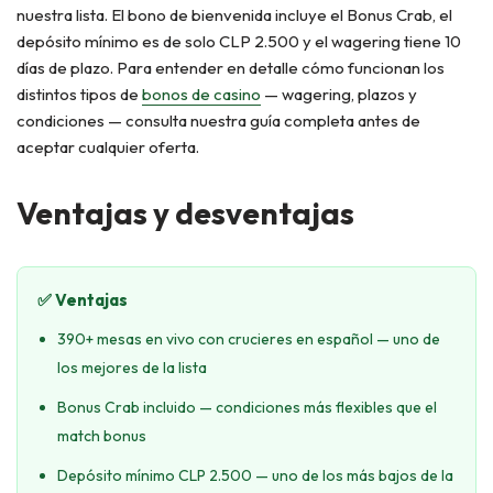
nuestra lista. El bono de bienvenida incluye el Bonus Crab, el
depósito mínimo es de solo CLP 2.500 y el wagering tiene 10
días de plazo. Para entender en detalle cómo funcionan los
distintos tipos de
bonos de casino
— wagering, plazos y
condiciones — consulta nuestra guía completa antes de
aceptar cualquier oferta.
Ventajas y desventajas
✅ Ventajas
390+ mesas en vivo con crucieres en español — uno de
los mejores de la lista
Bonus Crab incluido — condiciones más flexibles que el
match bonus
Depósito mínimo CLP 2.500 — uno de los más bajos de la