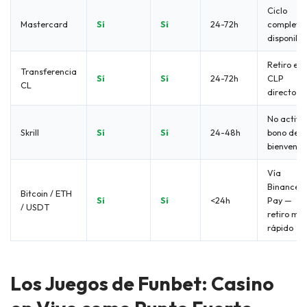
Ciclo
Mastercard
Sí
Sí
24-72h
completo
disponible
Retiro en
Transferencia
Sí
Sí
24-72h
CLP
CL
directo
No activa
Skrill
Sí
Sí
24-48h
bono de
bienvenid
Vía
Binance
Bitcoin / ETH
Sí
Sí
<24h
Pay —
/ USDT
retiro má
rápido
Los Juegos de Funbet: Casino