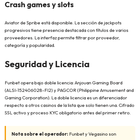
Crash games y slots
Aviator de Spribe está disponible. La sección de jackpots
progresivos tiene presencia destacada con títulos de varios
proveedores. La interfaz permite filtrar por proveedor,
categoría y popularidad.
Seguridad y Licencia
Funbet opera bajo doble licencia: Anjouan Gaming Board
(ALSI-152406028-FI2) y PAGCOR (Philippine Amusement and
Gaming Corporation). La doble licencia es un diferenciador
respecto a otros casinos de la lista que solo tienen una. Cifrado
SSL activo y proceso KYC obligatorio antes del primer retiro.
Nota sobre el operador:
Funbet y Vegasino son