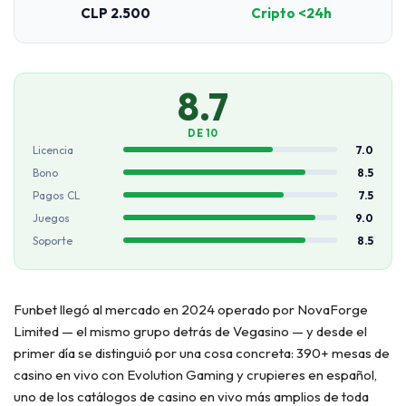
CLP 2.500
Cripto <24h
8.7
DE 10
Licencia
7.0
Bono
8.5
Pagos CL
7.5
Juegos
9.0
Soporte
8.5
Funbet llegó al mercado en 2024 operado por NovaForge
Limited — el mismo grupo detrás de Vegasino — y desde el
primer día se distinguió por una cosa concreta: 390+ mesas de
casino en vivo con Evolution Gaming y crupieres en español,
uno de los catálogos de casino en vivo más amplios de toda