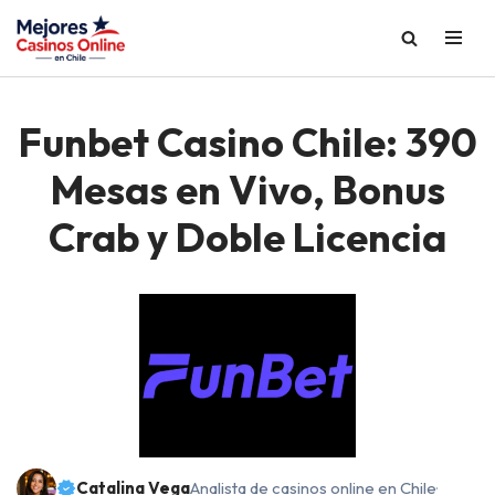
Saltar
al
contenido
Funbet Casino Chile: 390
Mesas en Vivo, Bonus
Crab y Doble Licencia
Catalina Vega
Analista de casinos online en Chile
·