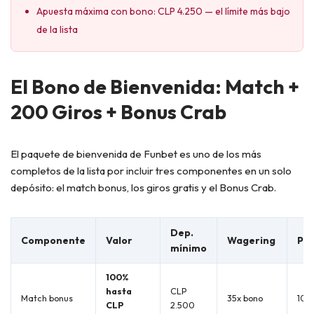
Apuesta máxima con bono: CLP 4.250 — el límite más bajo
de la lista
El Bono de Bienvenida: Match +
200 Giros + Bonus Crab
El paquete de bienvenida de Funbet es uno de los más
completos de la lista por incluir tres componentes en un solo
depósito: el match bonus, los giros gratis y el Bonus Crab.
Dep.
Componente
Valor
Wagering
Pla
mínimo
100%
hasta
CLP
Match bonus
35x bono
10 d
CLP
2.500