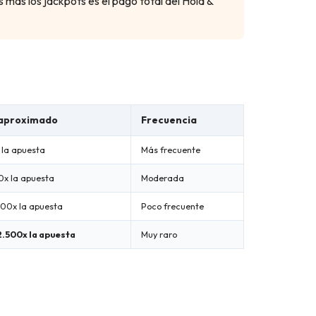
más los jackpots es el pago total del Hold &
 aproximado
Frecuencia
 la apuesta
Más frecuente
x la apuesta
Moderada
00x la apuesta
Poco frecuente
2.500x la apuesta
Muy raro