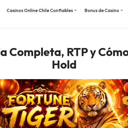
Casinos Online Chile Confiables
Bonus de Casino
ía Completa, RTP y Cóm
Hold