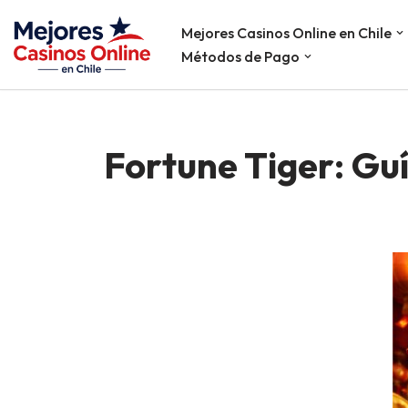
Mejores Casinos Online en Chile
Saltar
Métodos de Pago
al
contenido
Fortune Tiger: Gu