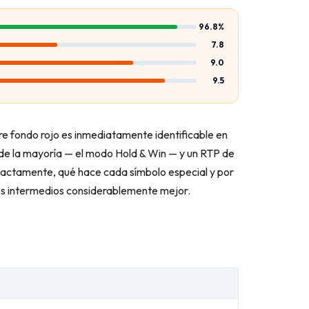
96.8%
7.8
9.0
9.5
bre fondo rojo es inmediatamente identificable en
e de la mayoría — el modo Hold & Win — y un RTP de
exactamente, qué hace cada símbolo especial y por
os intermedios considerablemente mejor.