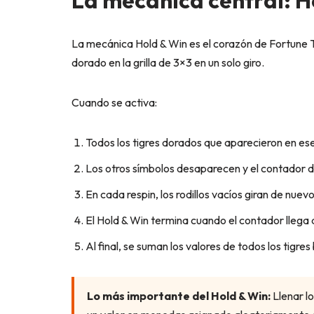
La mecánica central: H
La mecánica Hold & Win es el corazón de Fortune Ti
dorado en la grilla de 3×3 en un solo giro.
Cuando se activa:
Todos los tigres dorados que aparecieron en es
Los otros símbolos desaparecen y el contador de
En cada respin, los rodillos vacíos giran de nuev
El Hold & Win termina cuando el contador llega 
Al final, se suman los valores de todos los tigr
Lo más importante del Hold & Win:
Llenar lo