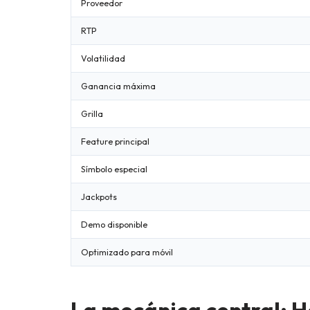
Proveedor
RTP
Volatilidad
Ganancia máxima
Grilla
Feature principal
Símbolo especial
Jackpots
Demo disponible
Optimizado para móvil