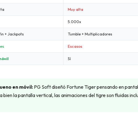
lta
Muy alta
5.000x
in + Jackpots
Tumble + Multiplicadores
es
Escasos
móvil
Sí
ueno en móvil:
PG Soft diseñó Fortune Tiger pensando en pantalla
ien la pantalla vertical, las animaciones del tigre son fluidas inc