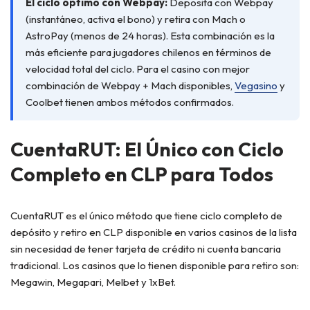
El ciclo óptimo con Webpay:
Deposita con Webpay
(instantáneo, activa el bono) y retira con Mach o
AstroPay (menos de 24 horas). Esta combinación es la
más eficiente para jugadores chilenos en términos de
velocidad total del ciclo. Para el casino con mejor
combinación de Webpay + Mach disponibles,
Vegasino
y
Coolbet tienen ambos métodos confirmados.
CuentaRUT: El Único con Ciclo
Completo en CLP para Todos
CuentaRUT es el único método que tiene ciclo completo de
depósito y retiro en CLP disponible en varios casinos de la lista
sin necesidad de tener tarjeta de crédito ni cuenta bancaria
tradicional. Los casinos que lo tienen disponible para retiro son:
Megawin, Megapari, Melbet y 1xBet.