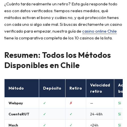
¿Cuánto tarda realmente un retiro? Esta guía responde todo
eso con datos verificados: tiempos reales medidos, qué
métodos activan el bono y cuáles no, y qué protección tienes
con cada uno si algo sale mal. Si buscas directamente un casino
verificado para empezar, nuestra guía de
casino online Chile
tiene la comparativa completa de los 10 casinos de la lista.
Resumen: Todos los Métodos
Disponibles en Chile
Velocidad
Acti
Método
Depósito
Retiro
retiro
bon
Webpay
✓
✗
—
Sí
CuentaRUT
✓
✓
24-48h
Sí
Mach
✓
✓
<24h
Sí