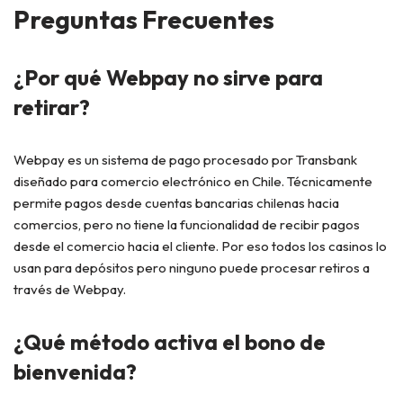
Preguntas Frecuentes
¿Por qué Webpay no sirve para
retirar?
Webpay es un sistema de pago procesado por Transbank
diseñado para comercio electrónico en Chile. Técnicamente
permite pagos desde cuentas bancarias chilenas hacia
comercios, pero no tiene la funcionalidad de recibir pagos
desde el comercio hacia el cliente. Por eso todos los casinos lo
usan para depósitos pero ninguno puede procesar retiros a
través de Webpay.
¿Qué método activa el bono de
bienvenida?