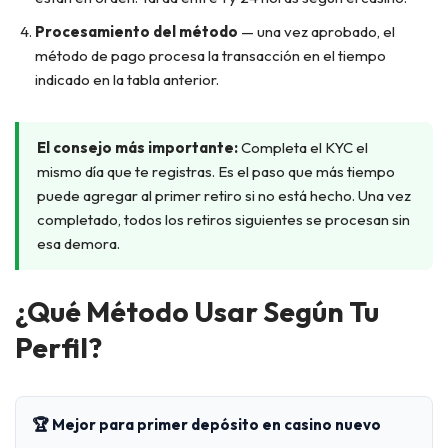
Procesamiento del método
— una vez aprobado, el
método de pago procesa la transacción en el tiempo
indicado en la tabla anterior.
El consejo más importante:
Completa el KYC el
mismo día que te registras. Es el paso que más tiempo
puede agregar al primer retiro si no está hecho. Una vez
completado, todos los retiros siguientes se procesan sin
esa demora.
¿Qué Método Usar Según Tu
Perfil?
🏆 Mejor para primer depósito en casino nuevo