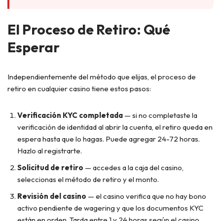
El Proceso de Retiro: Qué
Esperar
Independientemente del método que elijas, el proceso de
retiro en cualquier casino tiene estos pasos:
Verificación KYC completada
— si no completaste la
verificación de identidad al abrir la cuenta, el retiro queda en
espera hasta que lo hagas. Puede agregar 24-72 horas.
Hazlo al registrarte.
Solicitud de retiro
— accedes a la caja del casino,
seleccionas el método de retiro y el monto.
Revisión del casino
— el casino verifica que no hay bono
activo pendiente de wagering y que los documentos KYC
están en orden. Tarda entre 1 y 24 horas según el casino.