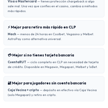
Visa o Mastercard
— tienes protección chargeback si algo
sale mal. Una vez que confíes en el casino, cambia a métodos
más rápidos.
⚡ Mejor para retiro más rápido en CLP
Mach
— menos de 24 horas en Coolbet, Vegasino y Melbet.
AstroPay como alternativa universal.
💳 Mejor si no tienes tarjeta bancaria
CuentaRUT
— ciclo completo en CLP sin necesidad de tarjeta
de crédito. Disponible en Megawin, Megapari, Melbet y 1xBet.
🔐 Mejor para jugadores sin cuenta bancaria
Caja Vecina + cripto
— depósito en efectivo vía Caja Vecina
(solo Megapari) y retiro en cripto.