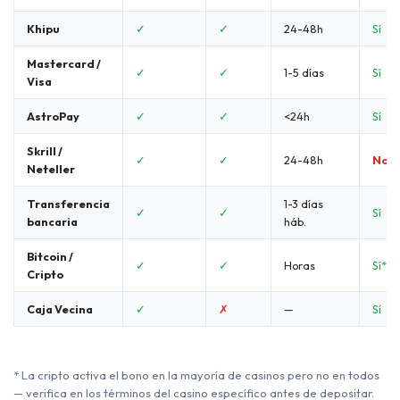
Khipu
✓
✓
24-48h
Sí
Mastercard /
✓
✓
1-5 días
Sí
Visa
AstroPay
✓
✓
<24h
Sí
Skrill /
✓
✓
24-48h
No
Neteller
Transferencia
1-3 días
✓
✓
Sí
bancaria
háb.
Bitcoin /
✓
✓
Horas
Sí*
Cripto
Caja Vecina
✓
✗
—
Sí
* La cripto activa el bono en la mayoría de casinos pero no en todos
— verifica en los términos del casino específico antes de depositar.