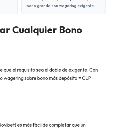
bono grande con wagering exigente.
tar Cualquier Bono
e que el requisito sea el doble de exigente. Con
o wagering sobre bono más depósito = CLP
Novibet) es más fácil de completar que un