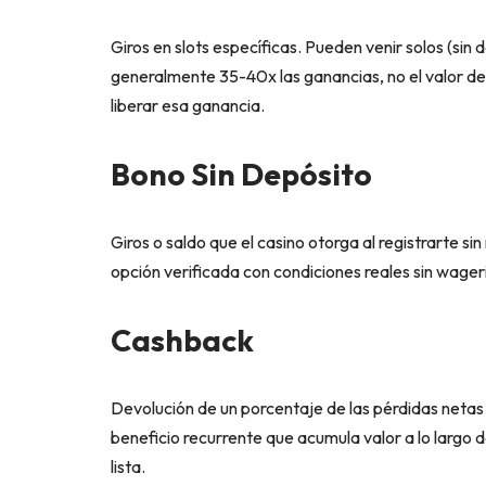
Giros en slots específicas. Pueden venir solos (s
generalmente 35-40x las ganancias, no el valor 
liberar esa ganancia.
Bono Sin Depósito
Giros o saldo que el casino otorga al registrarte s
opción verificada con condiciones reales sin wager
Cashback
Devolución de un porcentaje de las pérdidas netas
beneficio recurrente que acumula valor a lo largo
lista.