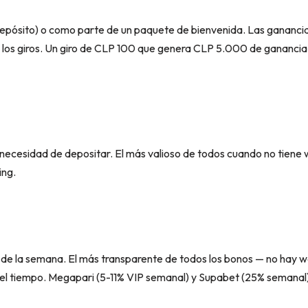
in depósito) o como parte de un paquete de bienvenida. Las gananc
de los giros. Un giro de CLP 100 que genera CLP 5.000 de ganan
in necesidad de depositar. El más valioso de todos cuando no tiene 
ing.
 de la semana. El más transparente de todos los bonos — no hay w
 del tiempo. Megapari (5-11% VIP semanal) y Supabet (25% semanal