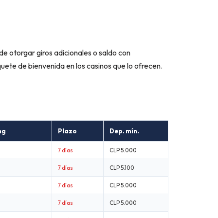
de otorgar giros adicionales o saldo con
uete de bienvenida en los casinos que lo ofrecen.
ng
Plazo
Dep. mín.
7 días
CLP 5.000
7 días
CLP 5.100
7 días
CLP 5.000
7 días
CLP 5.000