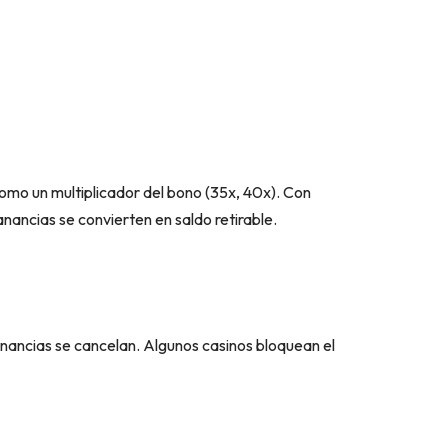
como un multiplicador del bono (35x, 40x). Con
ncias se convierten en saldo retirable.
ganancias se cancelan. Algunos casinos bloquean el