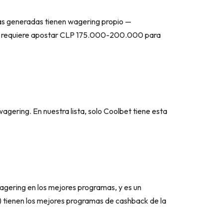
ias generadas tienen wagering propio —
cia requiere apostar CLP 175.000-200.000 para
wagering. En nuestra lista, solo Coolbet tiene esta
agering en los mejores programas, y es un
) tienen los mejores programas de cashback de la