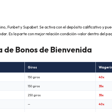
no, Funbet y Supabet. Se activa con el depósito calificativo y pue
dar. Es la parte con mejor relación condición-valor dentro del paq
 de Bonos de Bienvenida
Giros
Wageri
150 giros
40x
150 giros
35x
250 giros
35x
—
40x