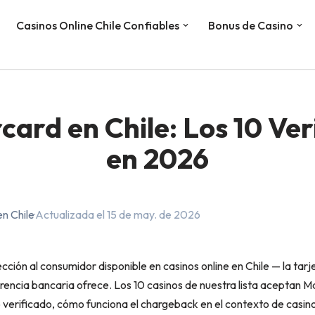
Casinos Online Chile Confiables
Bonus de Casino
ard en Chile: Los 10 Ver
en 2026
en Chile
·
Actualizada el 15 de may. de 2026
ión al consumidor disponible en casinos online en Chile — la tar
sferencia bancaria ofrece. Los 10 casinos de nuestra lista aceptan 
o verificado, cómo funciona el chargeback en el contexto de casinos