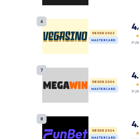
6
4
DESDE 2022
MASTERCARD
PU
7
4
DESDE 2024
MASTERCARD
PU
8
4
DESDE 2024
MASTERCARD