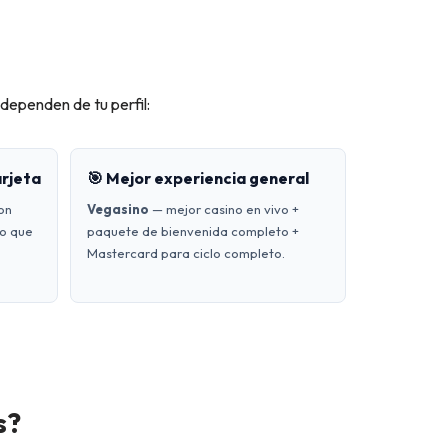
 dependen de tu perfil:
arjeta
🎯 Mejor experiencia general
on
Vegasino
— mejor casino en vivo +
do que
paquete de bienvenida completo +
Mastercard para ciclo completo.
s?