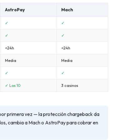
AstroPay
Mach
✓
✓
✓
✓
<24h
<24h
Media
Media
✓
✓
✓ Los 10
3 casinos
por primera vez — la protección chargeback da
ápidos, cambia a Mach o AstroPay para cobrar en