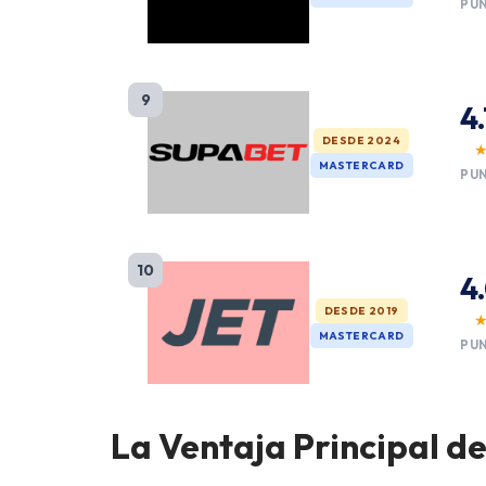
PU
9
4.
DESDE 2024
MASTERCARD
PU
10
4
DESDE 2019
MASTERCARD
PU
La Ventaja Principal d