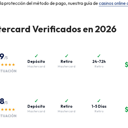
 la protección del método de pago, nuestra guía de
casinos online 
tercard Verificados en 2026
.9
✓
✓
✓
/5
Depósito
Retiro
24-72h
★
★
★
★
★
Mastercard
Mastercard
Retiro
NTUACIÓN
.8
✓
✓
✓
/5
Depósito
Retiro
1-5 Días
★
★
★
★
★
Mastercard
Mastercard
Retiro
NTUACIÓN