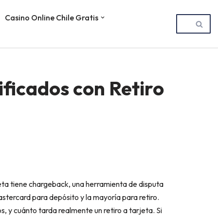
Casino Online Chile Gratis
ificados con Retiro
jeta tiene chargeback, una herramienta de disputa
Mastercard para depósito y la mayoría para retiro.
, y cuánto tarda realmente un retiro a tarjeta. Si