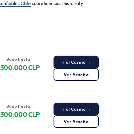
confiables Chile
cubre licencias, historial y
Bono hasta
Ir al Casino →
$300.000 CLP
Ver Reseña
Bono hasta
Ir al Casino →
$300.000 CLP
Ver Reseña